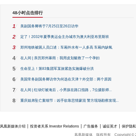
48小时点击排行
1
美副国务卿将于7月25日至26日访华
2
定了！2032年夏季奥运会主办城市为澳大利亚布里斯班
3
郑州地铁被困人员口述：车厢外水有一人多高 车厢内缺氧
4
在人间 | 亲历郑州暴雨：我用皮划艇救了一个孕妇
5
生命至上！第83集团军某旅紧急实施爆破分洪
6
美国常务副国务卿访华为何选在天津？外交部：两个原因
7
在人间 | 红绿灯被淹后，小男孩在路口指路，7位摄影师...
8
重庆姐弟坠亡案细节：凶手欲靠悲情蒙混 警方现场勘察发现...
凤凰新媒体介绍
投资者关系 Investor Relations
广告服务
诚征英才
保护隐
凤凰新媒体
版权所有
Copyright © 