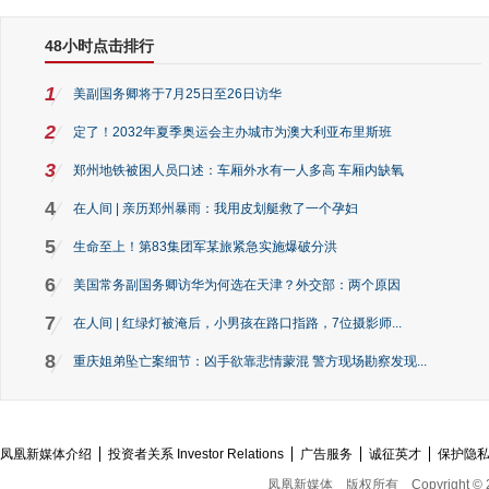
48小时点击排行
1
美副国务卿将于7月25日至26日访华
2
定了！2032年夏季奥运会主办城市为澳大利亚布里斯班
3
郑州地铁被困人员口述：车厢外水有一人多高 车厢内缺氧
4
在人间 | 亲历郑州暴雨：我用皮划艇救了一个孕妇
5
生命至上！第83集团军某旅紧急实施爆破分洪
6
美国常务副国务卿访华为何选在天津？外交部：两个原因
7
在人间 | 红绿灯被淹后，小男孩在路口指路，7位摄影师...
8
重庆姐弟坠亡案细节：凶手欲靠悲情蒙混 警方现场勘察发现...
凤凰新媒体介绍
投资者关系 Investor Relations
广告服务
诚征英才
保护隐
凤凰新媒体
版权所有
Copyright © 