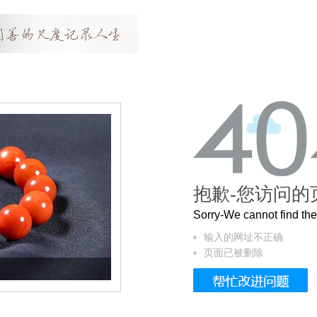
抱歉-您访问的
Sorry-We cannot find t
输入的网址不正确
页面已被删除
这个3.2米的长卷，还原了600岁的紫禁城