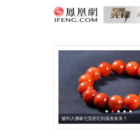
把它加到了牛轧糖里
被列入佛家七宝的它到底有多美？