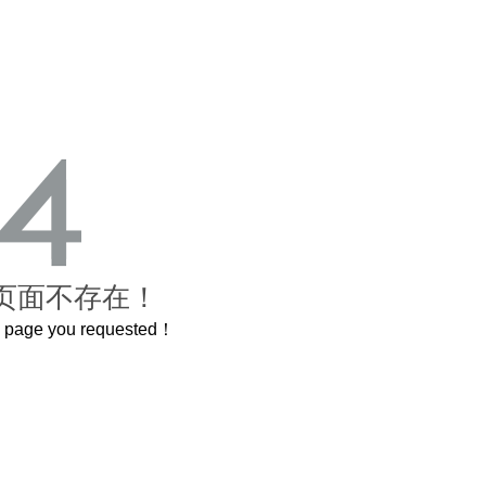
页面不存在！
he page you requested！
曲奇届的“爱马仕”把你的爱封在罐子里送给TA