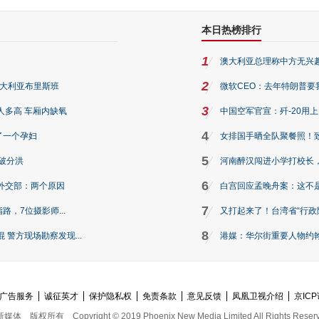
本日热榜排行
1
澳大利亚总理称中方无兴
2
澳大利亚布里斯班
微软CEO：去年特朗普要我们收
3
人多高 车厢内缺氧
中国空军官宣：歼-20用
4
了一个孕妇
女排国手晒全队聚餐照！
5
破分洪
河南醉汉闯进小学打校长，
6
外交部：两个原因
白宫回应孟晚舟案：这不
7
路，7位摄影师...
又打起来了！台湾省“行政院
8
警方现场勘察发现...
港媒：华尔街重要人物约翰·
广告服务
诚征英才
保护隐私权
免责条款
意见反馈
凤凰卫视介绍
京ICP
新媒体
版权所有
Copyright © 2019 Phoenix New Media Limited All Rights Reser