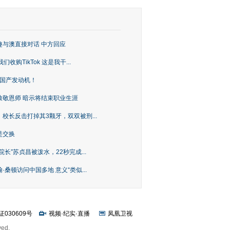
趣与澳直接对话 中方回应
购TikTok 这是我干...
上国产发动机！
致敬恩师 暗示将结束职业生涯
校长反击打掉其3颗牙，双双被刑...
是交换
长”苏贞昌被泼水，22秒完成...
桑顿访问中国多地 意义“类似...
证030609号
视频
·
纪实
·
直播
凤凰卫视
ved.