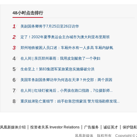
48小时点击排行
1
美副国务卿将于7月25日至26日访华
2
定了！2032年夏季奥运会主办城市为澳大利亚布里斯班
3
郑州地铁被困人员口述：车厢外水有一人多高 车厢内缺氧
4
在人间 | 亲历郑州暴雨：我用皮划艇救了一个孕妇
5
生命至上！第83集团军某旅紧急实施爆破分洪
6
美国常务副国务卿访华为何选在天津？外交部：两个原因
7
在人间 | 红绿灯被淹后，小男孩在路口指路，7位摄影师...
8
重庆姐弟坠亡案细节：凶手欲靠悲情蒙混 警方现场勘察发现...
凤凰新媒体介绍
投资者关系 Investor Relations
广告服务
诚征英才
保护隐
凤凰新媒体
版权所有
Copyright © 