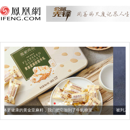
麻籽，我们把它加到了牛轧糖里
被列入佛家七宝的它到底有