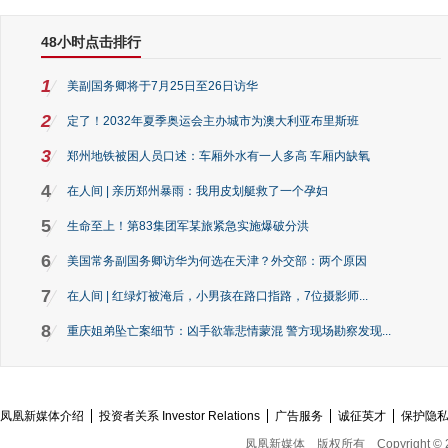
48小时点击排行
1
美副国务卿将于7月25日至26日访华
2
定了！2032年夏季奥运会主办城市为澳大利亚布里斯班
3
郑州地铁被困人员口述：车厢外水有一人多高 车厢内缺氧
4
在人间 | 亲历郑州暴雨：我用皮划艇救了一个孕妇
5
生命至上！第83集团军某旅紧急实施爆破分洪
6
美国常务副国务卿访华为何选在天津？外交部：两个原因
7
在人间 | 红绿灯被淹后，小男孩在路口指路，7位摄影师...
8
重庆姐弟坠亡案细节：凶手欲靠悲情蒙混 警方现场勘察发现...
凤凰新媒体介绍
投资者关系 Investor Relations
广告服务
诚征英才
保护隐
凤凰新媒体
版权所有
Copyright © 