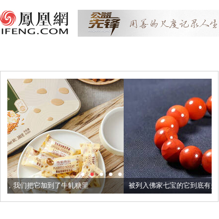
牛轧糖里
被列入佛家七宝的它到底有多美？