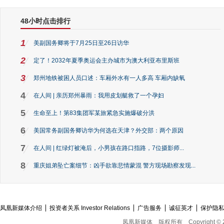
48小时点击排行
1
美副国务卿将于7月25日至26日访华
2
定了！2032年夏季奥运会主办城市为澳大利亚布里斯班
3
郑州地铁被困人员口述：车厢外水有一人多高 车厢内缺氧
4
在人间 | 亲历郑州暴雨：我用皮划艇救了一个孕妇
5
生命至上！第83集团军某旅紧急实施爆破分洪
6
美国常务副国务卿访华为何选在天津？外交部：两个原因
7
在人间 | 红绿灯被淹后，小男孩在路口指路，7位摄影师...
8
重庆姐弟坠亡案细节：凶手欲靠悲情蒙混 警方现场勘察发现...
凤凰新媒体介绍
投资者关系 Investor Relations
广告服务
诚征英才
保护隐
凤凰新媒体
版权所有
Copyright © 