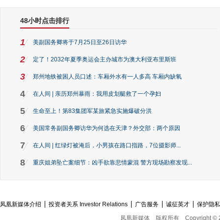
48小时点击排行
1
美副国务卿将于7月25日至26日访华
2
定了！2032年夏季奥运会主办城市为澳大利亚布里斯班
3
郑州地铁被困人员口述：车厢外水有一人多高 车厢内缺氧
4
在人间 | 亲历郑州暴雨：我用皮划艇救了一个孕妇
5
生命至上！第83集团军某旅紧急实施爆破分洪
6
美国常务副国务卿访华为何选在天津？外交部：两个原因
7
在人间 | 红绿灯被淹后，小男孩在路口指路，7位摄影师...
8
重庆姐弟坠亡案细节：凶手欲靠悲情蒙混 警方现场勘察发现...
凤凰新媒体介绍
投资者关系 Investor Relations
广告服务
诚征英才
保护隐
凤凰新媒体
版权所有
Copyright © 