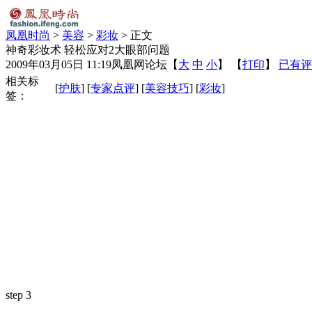
凤凰时尚
>
美容
>
彩妆
> 正文
神奇彩妆术 轻松应对2大眼部问题
2009年03月05日 11:19
凤凰网论坛
【
大
中
小
】 【
打印
】
已有评
相关标
[
护肤
] [
专家点评
] [
美容技巧
] [
彩妆
]
签：
step 3