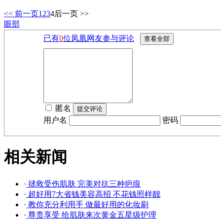
<< 前一页
1
2
3
4
后一页 >>
眼部
已有
0
位凤凰网友参与评论
匿名
用户名
密码
相关新闻
·
拯救受伤肌肤 完美对抗三种疤痕
·
超好用7大省钱美容高招 不花钱照样靓
·
教你充分利用手 做最好用的化妆刷
·
尊贵享受 给肌肤来次黄金五星级护理