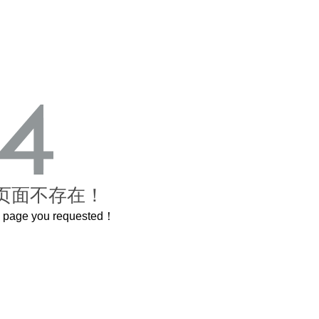
页面不存在！
he page you requested！
还原了600岁的紫禁城
曲奇届的“爱马仕”把你的