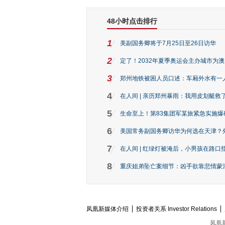
48小时点击排行
1
美副国务卿将于7月25日至26日访华
2
定了！2032年夏季奥运会主办城市为
3
郑州地铁被困人员口述：车厢外水有一
4
在人间 | 亲历郑州暴雨：我用皮划艇救
5
生命至上！第83集团军某旅紧急实施爆
6
美国常务副国务卿访华为何选在天津？
7
在人间 | 红绿灯被淹后，小男孩在路口指
8
重庆姐弟坠亡案细节：凶手欲靠悲情蒙混 
凤凰新媒体介绍
投资者关系 Investor Relations
凤凰