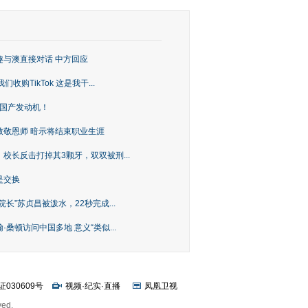
趣与澳直接对话 中方回应
购TikTok 这是我干...
上国产发动机！
致敬恩师 暗示将结束职业生涯
校长反击打掉其3颗牙，双双被刑...
是交换
长”苏贞昌被泼水，22秒完成...
桑顿访问中国多地 意义“类似...
证030609号
视频
·
纪实
·
直播
凤凰卫视
ved.