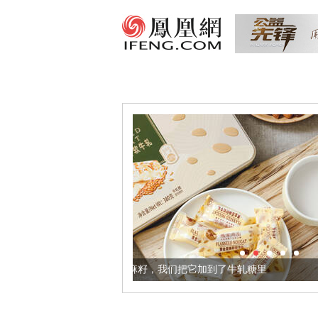
健康的黄金亚麻籽，我们把它加到了牛轧糖里
被列入佛家七