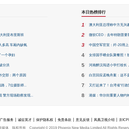
本日热榜排行
1
澳大利亚总理称中方无兴
2
澳大利亚布里斯班
微软CEO：去年特朗普要我们收
3
人多高 车厢内缺氧
中国空军官宣：歼-20用
4
了一个孕妇
女排国手晒全队聚餐照！
5
破分洪
河南醉汉闯进小学打校长，
6
外交部：两个原因
白宫回应孟晚舟案：这不
7
路，7位摄影师...
又打起来了！台湾省“行政院
8
警方现场勘察发现...
港媒：华尔街重要人物约翰·
广告服务
诚征英才
保护隐私权
免责条款
意见反馈
凤凰卫视介绍
京ICP
新媒体
版权所有
Copyright © 2019 Phoenix New Media Limited All Rights Reser