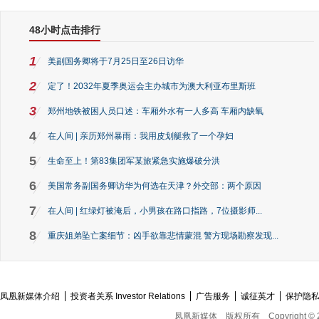
48小时点击排行
1
美副国务卿将于7月25日至26日访华
2
定了！2032年夏季奥运会主办城市为澳大利亚布里斯班
3
郑州地铁被困人员口述：车厢外水有一人多高 车厢内缺氧
4
在人间 | 亲历郑州暴雨：我用皮划艇救了一个孕妇
5
生命至上！第83集团军某旅紧急实施爆破分洪
6
美国常务副国务卿访华为何选在天津？外交部：两个原因
7
在人间 | 红绿灯被淹后，小男孩在路口指路，7位摄影师...
8
重庆姐弟坠亡案细节：凶手欲靠悲情蒙混 警方现场勘察发现...
凤凰新媒体介绍
投资者关系 Investor Relations
广告服务
诚征英才
保护隐
凤凰新媒体
版权所有
Copyright © 