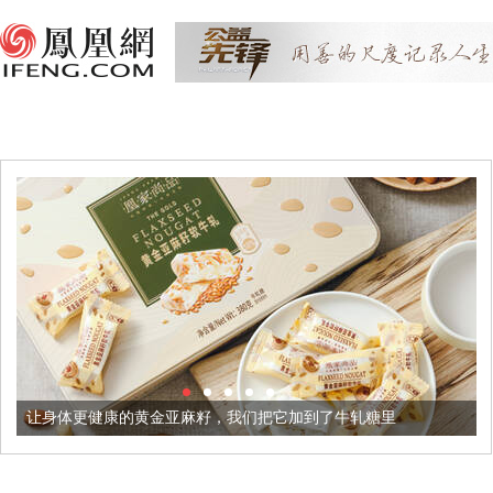
康的黄金亚麻籽，我们把它加到了牛轧糖里
被列入佛家七宝的