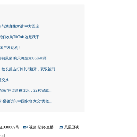
趣与澳直接对话 中方回应
购TikTok 这是我干...
上国产发动机！
致敬恩师 暗示将结束职业生涯
校长反击打掉其3颗牙，双双被刑...
是交换
长”苏贞昌被泼水，22秒完成...
桑顿访问中国多地 意义“类似...
证030609号
视频
·
纪实
·
直播
凤凰卫视
ved.