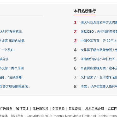
本日热榜排行
1
澳大利亚总理称中方无兴
2
澳大利亚布里斯班
微软CEO：去年特朗普要我们收
3
人多高 车厢内缺氧
中国空军官宣：歼-20用
4
了一个孕妇
女排国手晒全队聚餐照！
5
破分洪
河南醉汉闯进小学打校长，
6
外交部：两个原因
白宫回应孟晚舟案：这不
7
路，7位摄影师...
又打起来了！台湾省“行政院
8
警方现场勘察发现...
港媒：华尔街重要人物约翰·
广告服务
诚征英才
保护隐私权
免责条款
意见反馈
凤凰卫视介绍
京ICP
新媒体
版权所有
Copyright © 2019 Phoenix New Media Limited All Rights Reser