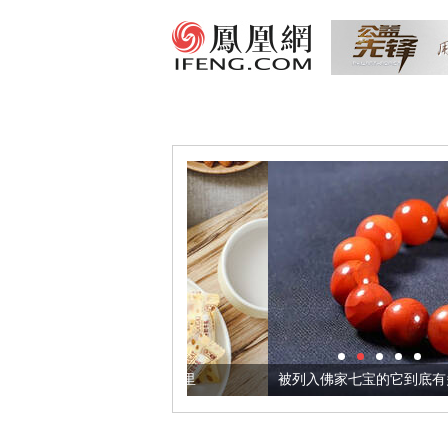
把它加到了牛轧糖里
被列入佛家七宝的它到底有多美？