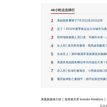
48小时点击排行
1
美副国务卿将于7月25日至26日访华
2
定了！2032年夏季奥运会主办城市为
3
郑州地铁被困人员口述：车厢外水有一
4
在人间 | 亲历郑州暴雨：我用皮划艇救
5
生命至上！第83集团军某旅紧急实施爆
6
美国常务副国务卿访华为何选在天津？
7
在人间 | 红绿灯被淹后，小男孩在路口指
8
重庆姐弟坠亡案细节：凶手欲靠悲情蒙混 
凤凰新媒体介绍
投资者关系 Investor Relations
凤凰