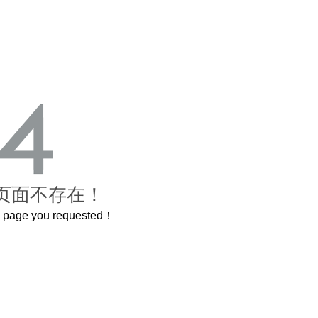
页面不存在！
he page you requested！
曲奇届的“爱马仕”把你的爱封在罐子里送给TA