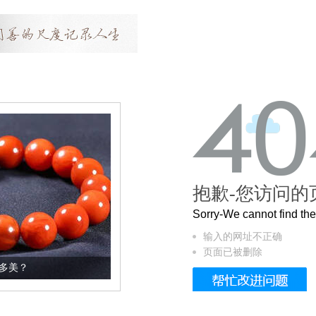
抱歉-您访问的
Sorry-We cannot find t
输入的网址不正确
页面已被删除
这个3.2米的长卷，还原了600岁的紫禁城