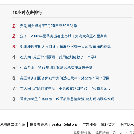
48小时点击排行
1
美副国务卿将于7月25日至26日访华
2
定了！2032年夏季奥运会主办城市为澳大利亚布里斯班
3
郑州地铁被困人员口述：车厢外水有一人多高 车厢内缺氧
4
在人间 | 亲历郑州暴雨：我用皮划艇救了一个孕妇
5
生命至上！第83集团军某旅紧急实施爆破分洪
6
美国常务副国务卿访华为何选在天津？外交部：两个原因
7
在人间 | 红绿灯被淹后，小男孩在路口指路，7位摄影师...
8
重庆姐弟坠亡案细节：凶手欲靠悲情蒙混 警方现场勘察发现...
凤凰新媒体介绍
投资者关系 Investor Relations
广告服务
诚征英才
保护隐
凤凰新媒体
版权所有
Copyright © 