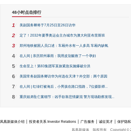
48小时点击排行
1
美副国务卿将于7月25日至26日访华
2
定了！2032年夏季奥运会主办城市为澳大利亚布里斯班
3
郑州地铁被困人员口述：车厢外水有一人多高 车厢内缺氧
4
在人间 | 亲历郑州暴雨：我用皮划艇救了一个孕妇
5
生命至上！第83集团军某旅紧急实施爆破分洪
6
美国常务副国务卿访华为何选在天津？外交部：两个原因
7
在人间 | 红绿灯被淹后，小男孩在路口指路，7位摄影师...
8
重庆姐弟坠亡案细节：凶手欲靠悲情蒙混 警方现场勘察发现...
凤凰新媒体介绍
投资者关系 Investor Relations
广告服务
诚征英才
保护隐
凤凰新媒体
版权所有
Copyright © 