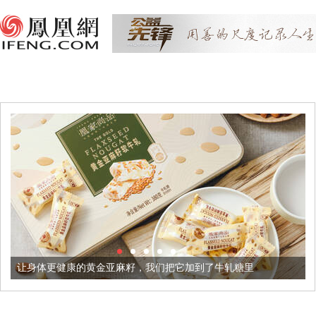
健康的黄金亚麻籽，我们把它加到了牛轧糖里
被列入佛家七