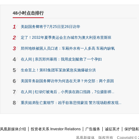
48小时点击排行
1
美副国务卿将于7月25日至26日访华
2
定了！2032年夏季奥运会主办城市为澳大利亚布里斯班
3
郑州地铁被困人员口述：车厢外水有一人多高 车厢内缺氧
4
在人间 | 亲历郑州暴雨：我用皮划艇救了一个孕妇
5
生命至上！第83集团军某旅紧急实施爆破分洪
6
美国常务副国务卿访华为何选在天津？外交部：两个原因
7
在人间 | 红绿灯被淹后，小男孩在路口指路，7位摄影师...
8
重庆姐弟坠亡案细节：凶手欲靠悲情蒙混 警方现场勘察发现...
凤凰新媒体介绍
投资者关系 Investor Relations
广告服务
诚征英才
保护隐
凤凰新媒体
版权所有
Copyright © 