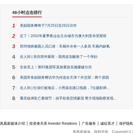
48小时点击排行
1
美副国务卿将于7月25日至26日访华
2
定了！2032年夏季奥运会主办城市为澳大利亚布里斯班
3
郑州地铁被困人员口述：车厢外水有一人多高 车厢内缺氧
4
在人间 | 亲历郑州暴雨：我用皮划艇救了一个孕妇
5
生命至上！第83集团军某旅紧急实施爆破分洪
6
美国常务副国务卿访华为何选在天津？外交部：两个原因
7
在人间 | 红绿灯被淹后，小男孩在路口指路，7位摄影师...
8
重庆姐弟坠亡案细节：凶手欲靠悲情蒙混 警方现场勘察发现...
凤凰新媒体介绍
投资者关系 Investor Relations
广告服务
诚征英才
保护隐
凤凰新媒体
版权所有
Copyright © 