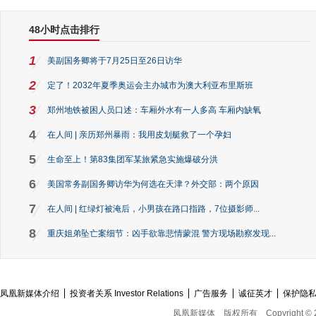
48小时点击排行
1
美副国务卿将于7月25日至26日访华
2
定了！2032年夏季奥运会主办城市为澳大利亚布里斯班
3
郑州地铁被困人员口述：车厢外水有一人多高 车厢内缺氧
4
在人间 | 亲历郑州暴雨：我用皮划艇救了一个孕妇
5
生命至上！第83集团军某旅紧急实施爆破分洪
6
美国常务副国务卿访华为何选在天津？外交部：两个原因
7
在人间 | 红绿灯被淹后，小男孩在路口指路，7位摄影师...
8
重庆姐弟坠亡案细节：凶手欲靠悲情蒙混 警方现场勘察发现...
凤凰新媒体介绍
投资者关系 Investor Relations
广告服务
诚征英才
保护隐
凤凰新媒体
版权所有
Copyright © 