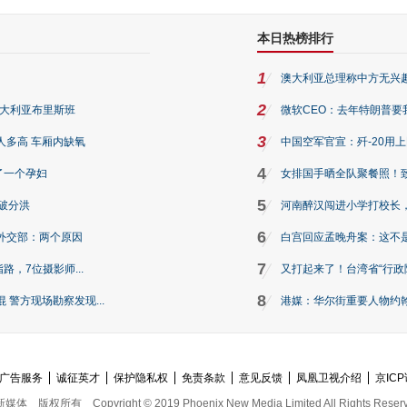
本日热榜排行
1
澳大利亚总理称中方无兴
2
澳大利亚布里斯班
微软CEO：去年特朗普要我们收
3
人多高 车厢内缺氧
中国空军官宣：歼-20用
4
了一个孕妇
女排国手晒全队聚餐照！
5
破分洪
河南醉汉闯进小学打校长，
6
外交部：两个原因
白宫回应孟晚舟案：这不
7
路，7位摄影师...
又打起来了！台湾省“行政院
8
警方现场勘察发现...
港媒：华尔街重要人物约翰·
广告服务
诚征英才
保护隐私权
免责条款
意见反馈
凤凰卫视介绍
京ICP
新媒体
版权所有
Copyright © 2019 Phoenix New Media Limited All Rights Reser