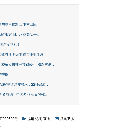
趣与澳直接对话 中方回应
购TikTok 这是我干...
上国产发动机！
致敬恩师 暗示将结束职业生涯
校长反击打掉其3颗牙，双双被刑...
是交换
长”苏贞昌被泼水，22秒完成...
桑顿访问中国多地 意义“类似...
证030609号
视频
·
纪实
·
直播
凤凰卫视
ved.