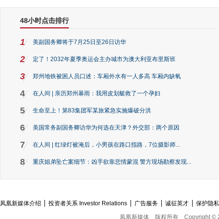
48小时点击排行
1
美副国务卿将于7月25日至26日访华
2
定了！2032年夏季奥运会主办城市为澳大利亚布里斯班
3
郑州地铁被困人员口述：车厢外水有一人多高 车厢内缺氧
4
在人间 | 亲历郑州暴雨：我用皮划艇救了一个孕妇
5
生命至上！第83集团军某旅紧急实施爆破分洪
6
美国常务副国务卿访华为何选在天津？外交部：两个原因
7
在人间 | 红绿灯被淹后，小男孩在路口指路，7位摄影师...
8
重庆姐弟坠亡案细节：凶手欲靠悲情蒙混 警方现场勘察发现...
凤凰新媒体介绍
投资者关系 Investor Relations
广告服务
诚征英才
保护隐
凤凰新媒体
版权所有
Copyright © 