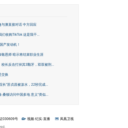
趣与澳直接对话 中方回应
购TikTok 这是我干...
上国产发动机！
致敬恩师 暗示将结束职业生涯
校长反击打掉其3颗牙，双双被刑...
是交换
长”苏贞昌被泼水，22秒完成...
桑顿访问中国多地 意义“类似...
证030609号
视频
·
纪实
·
直播
凤凰卫视
ved.