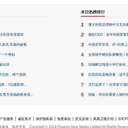
本日热榜排行
1
澳大利亚总理称中方无兴
2
澳大利亚布里斯班
微软CEO：去年特朗普要我们收
3
人多高 车厢内缺氧
中国空军官宣：歼-20用
4
了一个孕妇
女排国手晒全队聚餐照！
5
破分洪
河南醉汉闯进小学打校长，
6
外交部：两个原因
白宫回应孟晚舟案：这不
7
路，7位摄影师...
又打起来了！台湾省“行政院
8
警方现场勘察发现...
港媒：华尔街重要人物约翰·
广告服务
诚征英才
保护隐私权
免责条款
意见反馈
凤凰卫视介绍
京ICP
新媒体
版权所有
Copyright © 2019 Phoenix New Media Limited All Rights Reser