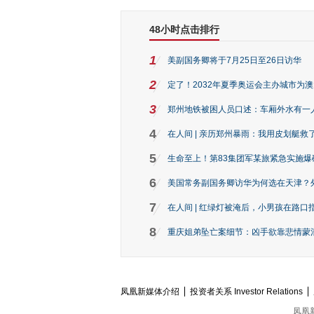
48小时点击排行
1
美副国务卿将于7月25日至26日访华
2
定了！2032年夏季奥运会主办城市为
3
郑州地铁被困人员口述：车厢外水有一
4
在人间 | 亲历郑州暴雨：我用皮划艇救
5
生命至上！第83集团军某旅紧急实施爆
6
美国常务副国务卿访华为何选在天津？
7
在人间 | 红绿灯被淹后，小男孩在路口指
8
重庆姐弟坠亡案细节：凶手欲靠悲情蒙混 
凤凰新媒体介绍
投资者关系 Investor Relations
凤凰