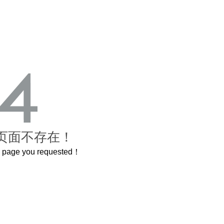
页面不存在！
he page you requested！
个3.2米的长卷，还原了600岁的紫禁城
曲奇届