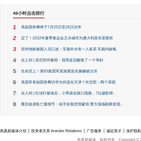
48小时点击排行
1
美副国务卿将于7月25日至26日访华
2
定了！2032年夏季奥运会主办城市为澳大利亚布里斯班
3
郑州地铁被困人员口述：车厢外水有一人多高 车厢内缺氧
4
在人间 | 亲历郑州暴雨：我用皮划艇救了一个孕妇
5
生命至上！第83集团军某旅紧急实施爆破分洪
6
美国常务副国务卿访华为何选在天津？外交部：两个原因
7
在人间 | 红绿灯被淹后，小男孩在路口指路，7位摄影师...
8
重庆姐弟坠亡案细节：凶手欲靠悲情蒙混 警方现场勘察发现...
凤凰新媒体介绍
投资者关系 Investor Relations
广告服务
诚征英才
保护隐
凤凰新媒体
版权所有
Copyright © 