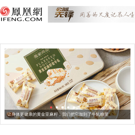
健康的黄金亚麻籽，我们把它加到了牛轧糖里
被列入佛家七