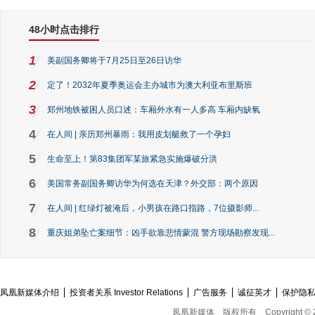
48小时点击排行
1
美副国务卿将于7月25日至26日访华
2
定了！2032年夏季奥运会主办城市为澳大利亚布里斯班
3
郑州地铁被困人员口述：车厢外水有一人多高 车厢内缺氧
4
在人间 | 亲历郑州暴雨：我用皮划艇救了一个孕妇
5
生命至上！第83集团军某旅紧急实施爆破分洪
6
美国常务副国务卿访华为何选在天津？外交部：两个原因
7
在人间 | 红绿灯被淹后，小男孩在路口指路，7位摄影师...
8
重庆姐弟坠亡案细节：凶手欲靠悲情蒙混 警方现场勘察发现...
凤凰新媒体介绍
投资者关系 Investor Relations
广告服务
诚征英才
保护隐
凤凰新媒体
版权所有
Copyright © 