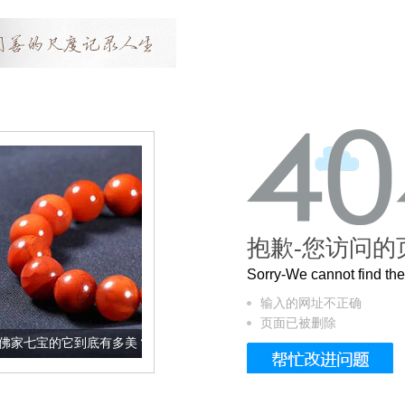
抱歉-您访问的
Sorry-We cannot find t
输入的网址不正确
页面已被删除
底有多美？
这个3.2米的长卷，还原了6