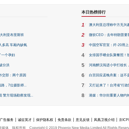
本日热榜排行
1
澳大利亚总理称中方无兴
2
澳大利亚布里斯班
微软CEO：去年特朗普要我们收
3
人多高 车厢内缺氧
中国空军官宣：歼-20用
4
了一个孕妇
女排国手晒全队聚餐照！
5
破分洪
河南醉汉闯进小学打校长，
6
外交部：两个原因
白宫回应孟晚舟案：这不
7
路，7位摄影师...
又打起来了！台湾省“行政院
8
警方现场勘察发现...
港媒：华尔街重要人物约翰·
广告服务
诚征英才
保护隐私权
免责条款
意见反馈
凤凰卫视介绍
京ICP
新媒体
版权所有
Copyright © 2019 Phoenix New Media Limited All Rights Reser