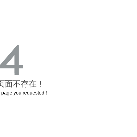
页面不存在！
he page you requested！
00岁的紫禁城
曲奇届的“爱马仕”把你的爱封在