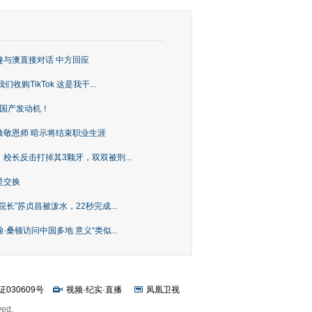
趣与澳直接对话 中方回应
购TikTok 这是我干...
上国产发动机！
致敬恩师 暗示将结束职业生涯
校长反击打掉其3颗牙，双双被刑...
是交换
长”苏贞昌被泼水，22秒完成...
桑顿访问中国多地 意义“类似...
证030609号
视频
·
纪实
·
直播
凤凰卫视
ved.