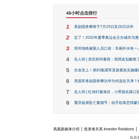
48小时点击排行
1
美副国务卿将于7月25日至26日访华
2
定了！2032年夏季奥运会主办城市为
3
郑州地铁被困人员口述：车厢外水有一
4
在人间 | 亲历郑州暴雨：我用皮划艇救
5
生命至上！第83集团军某旅紧急实施爆
6
美国常务副国务卿访华为何选在天津？
7
在人间 | 红绿灯被淹后，小男孩在路口指
8
重庆姐弟坠亡案细节：凶手欲靠悲情蒙混 
凤凰新媒体介绍
投资者关系 Investor Relations
凤凰