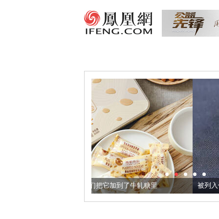
黄金亚麻籽，我们把它加到了牛轧糖里
被列入佛家七宝的它到