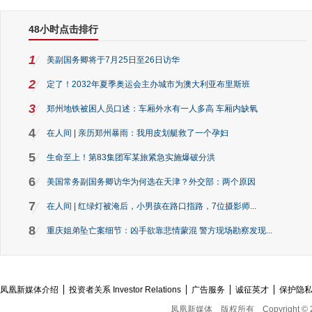
48小时点击排行
1
美副国务卿将于7月25日至26日访华
2
定了！2032年夏季奥运会主办城市为澳大利亚布里斯班
3
郑州地铁被困人员口述：车厢外水有一人多高 车厢内缺氧
4
在人间 | 亲历郑州暴雨：我用皮划艇救了一个孕妇
5
生命至上！第83集团军某旅紧急实施爆破分洪
6
美国常务副国务卿访华为何选在天津？外交部：两个原因
7
在人间 | 红绿灯被淹后，小男孩在路口指路，7位摄影师...
8
重庆姐弟坠亡案细节：凶手欲靠悲情蒙混 警方现场勘察发现...
凤凰新媒体介绍
投资者关系 Investor Relations
广告服务
诚征英才
保护隐
凤凰新媒体
版权所有
Copyright © 