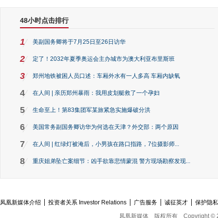
48小时点击排行
1
美副国务卿将于7月25日至26日访华
2
定了！2032年夏季奥运会主办城市为澳大利亚布里斯班
3
郑州地铁被困人员口述：车厢外水有一人多高 车厢内缺氧
4
在人间 | 亲历郑州暴雨：我用皮划艇救了一个孕妇
5
生命至上！第83集团军某旅紧急实施爆破分洪
6
美国常务副国务卿访华为何选在天津？外交部：两个原因
7
在人间 | 红绿灯被淹后，小男孩在路口指路，7位摄影师...
8
重庆姐弟坠亡案细节：凶手欲靠悲情蒙混 警方现场勘察发现...
凤凰新媒体介绍
投资者关系 Investor Relations
广告服务
诚征英才
保护隐
凤凰新媒体
版权所有
Copyright © 