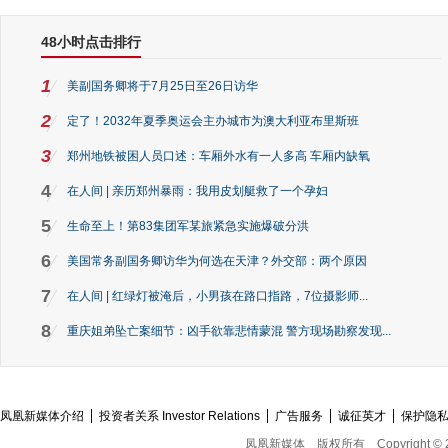
48小时点击排行
1
美副国务卿将于7月25日至26日访华
2
定了！2032年夏季奥运会主办城市为澳大利亚布里斯班
3
郑州地铁被困人员口述：车厢外水有一人多高 车厢内缺氧
4
在人间 | 亲历郑州暴雨：我用皮划艇救了一个孕妇
5
生命至上！第83集团军某旅紧急实施爆破分洪
6
美国常务副国务卿访华为何选在天津？外交部：两个原因
7
在人间 | 红绿灯被淹后，小男孩在路口指路，7位摄影师...
8
重庆姐弟坠亡案细节：凶手欲靠悲情蒙混 警方现场勘察发现...
凤凰新媒体介绍
投资者关系 Investor Relations
广告服务
诚征英才
保护隐
凤凰新媒体
版权所有
Copyright © 