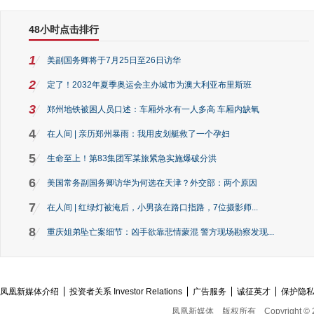
48小时点击排行
1
美副国务卿将于7月25日至26日访华
2
定了！2032年夏季奥运会主办城市为澳大利亚布里斯班
3
郑州地铁被困人员口述：车厢外水有一人多高 车厢内缺氧
4
在人间 | 亲历郑州暴雨：我用皮划艇救了一个孕妇
5
生命至上！第83集团军某旅紧急实施爆破分洪
6
美国常务副国务卿访华为何选在天津？外交部：两个原因
7
在人间 | 红绿灯被淹后，小男孩在路口指路，7位摄影师...
8
重庆姐弟坠亡案细节：凶手欲靠悲情蒙混 警方现场勘察发现...
凤凰新媒体介绍
投资者关系 Investor Relations
广告服务
诚征英才
保护隐
凤凰新媒体
版权所有
Copyright © 