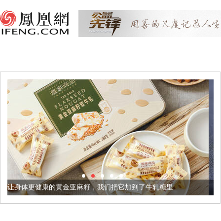
金亚麻籽，我们把它加到了牛轧糖里
被列入佛家七宝的它到