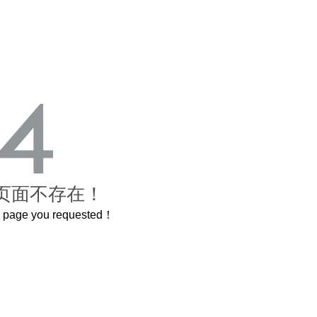
页面不存在！
he page you requested！
这个3.2米的长卷，还原了600岁的紫禁城