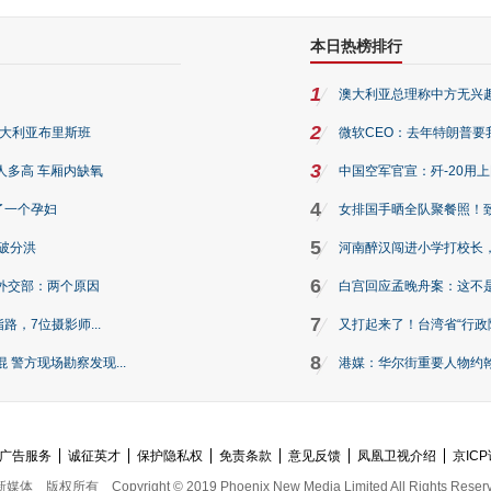
本日热榜排行
1
澳大利亚总理称中方无兴
2
澳大利亚布里斯班
微软CEO：去年特朗普要我们收
3
人多高 车厢内缺氧
中国空军官宣：歼-20用
4
了一个孕妇
女排国手晒全队聚餐照！
5
破分洪
河南醉汉闯进小学打校长，
6
外交部：两个原因
白宫回应孟晚舟案：这不
7
路，7位摄影师...
又打起来了！台湾省“行政院
8
警方现场勘察发现...
港媒：华尔街重要人物约翰·
广告服务
诚征英才
保护隐私权
免责条款
意见反馈
凤凰卫视介绍
京ICP
新媒体
版权所有
Copyright © 2019 Phoenix New Media Limited All Rights Reser