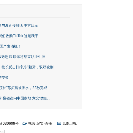
趣与澳直接对话 中方回应
购TikTok 这是我干...
上国产发动机！
致敬恩师 暗示将结束职业生涯
校长反击打掉其3颗牙，双双被刑...
是交换
长”苏贞昌被泼水，22秒完成...
桑顿访问中国多地 意义“类似...
证030609号
视频
·
纪实
·
直播
凤凰卫视
ved.