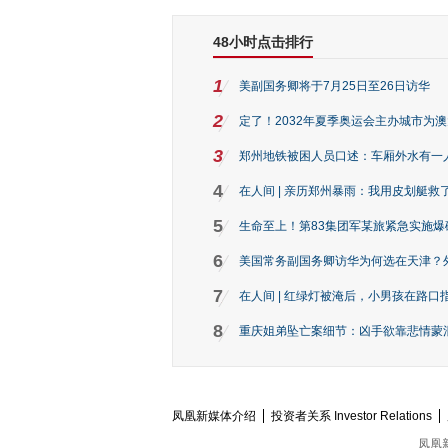
48小时点击排行
1
美副国务卿将于7月25日至26日访华
2
定了！2032年夏季奥运会主办城市为
3
郑州地铁被困人员口述：车厢外水有一
4
在人间 | 亲历郑州暴雨：我用皮划艇救
5
生命至上！第83集团军某旅紧急实施爆
6
美国常务副国务卿访华为何选在天津？
7
在人间 | 红绿灯被淹后，小男孩在路口指
8
重庆姐弟坠亡案细节：凶手欲靠悲情蒙混 
凤凰新媒体介绍
投资者关系 Investor Relations
凤凰