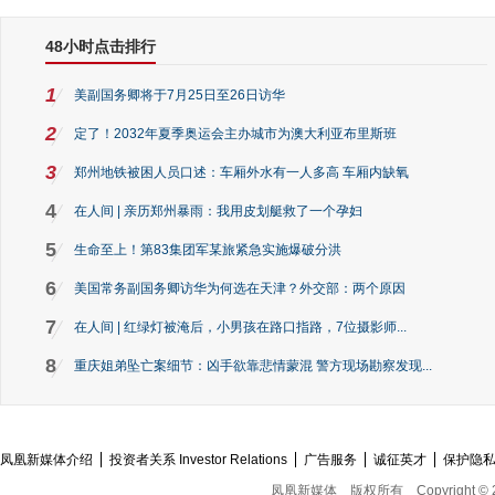
48小时点击排行
1
美副国务卿将于7月25日至26日访华
2
定了！2032年夏季奥运会主办城市为澳大利亚布里斯班
3
郑州地铁被困人员口述：车厢外水有一人多高 车厢内缺氧
4
在人间 | 亲历郑州暴雨：我用皮划艇救了一个孕妇
5
生命至上！第83集团军某旅紧急实施爆破分洪
6
美国常务副国务卿访华为何选在天津？外交部：两个原因
7
在人间 | 红绿灯被淹后，小男孩在路口指路，7位摄影师...
8
重庆姐弟坠亡案细节：凶手欲靠悲情蒙混 警方现场勘察发现...
凤凰新媒体介绍
投资者关系 Investor Relations
广告服务
诚征英才
保护隐
凤凰新媒体
版权所有
Copyright © 