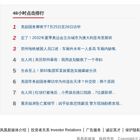
48小时点击排行
1
美副国务卿将于7月25日至26日访华
2
定了！2032年夏季奥运会主办城市为澳大利亚布里斯班
3
郑州地铁被困人员口述：车厢外水有一人多高 车厢内缺氧
4
在人间 | 亲历郑州暴雨：我用皮划艇救了一个孕妇
5
生命至上！第83集团军某旅紧急实施爆破分洪
6
美国常务副国务卿访华为何选在天津？外交部：两个原因
7
在人间 | 红绿灯被淹后，小男孩在路口指路，7位摄影师...
8
重庆姐弟坠亡案细节：凶手欲靠悲情蒙混 警方现场勘察发现...
凤凰新媒体介绍
投资者关系 Investor Relations
广告服务
诚征英才
保护隐
凤凰新媒体
版权所有
Copyright © 