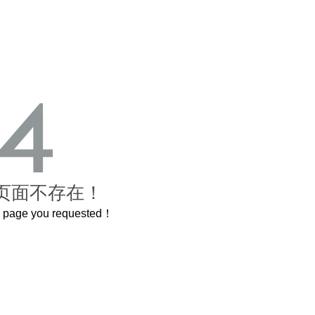
页面不存在！
he page you requested！
这个3.2米的长卷，还原了600岁的紫禁城