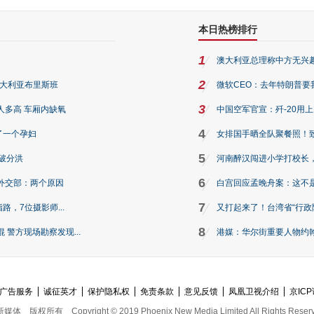
本日热榜排行
1
澳大利亚总理称中方无兴
2
澳大利亚布里斯班
微软CEO：去年特朗普要我们收
3
人多高 车厢内缺氧
中国空军官宣：歼-20用
4
了一个孕妇
女排国手晒全队聚餐照！
5
破分洪
河南醉汉闯进小学打校长，
6
外交部：两个原因
白宫回应孟晚舟案：这不
7
路，7位摄影师...
又打起来了！台湾省“行政院
8
警方现场勘察发现...
港媒：华尔街重要人物约翰·
广告服务
诚征英才
保护隐私权
免责条款
意见反馈
凤凰卫视介绍
京ICP
新媒体
版权所有
Copyright © 2019 Phoenix New Media Limited All Rights Reser