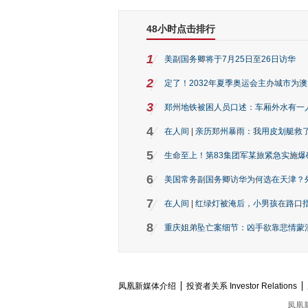
48小时点击排行
1
美副国务卿将于7月25日至26日访华
2
定了！2032年夏季奥运会主办城市为
3
郑州地铁被困人员口述：车厢外水有一
4
在人间 | 亲历郑州暴雨：我用皮划艇救
5
生命至上！第83集团军某旅紧急实施爆
6
美国常务副国务卿访华为何选在天津？
7
在人间 | 红绿灯被淹后，小男孩在路口指
8
重庆姐弟坠亡案细节：凶手欲靠悲情蒙混 
凤凰新媒体介绍
投资者关系 Investor Relations
凤凰