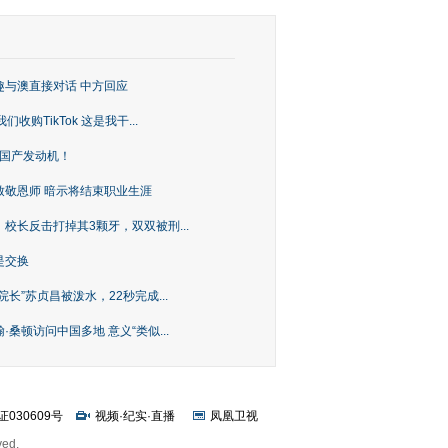
趣与澳直接对话 中方回应
购TikTok 这是我干...
上国产发动机！
致敬恩师 暗示将结束职业生涯
校长反击打掉其3颗牙，双双被刑...
是交换
长”苏贞昌被泼水，22秒完成...
桑顿访问中国多地 意义“类似...
证030609号
视频
·
纪实
·
直播
凤凰卫视
ved.