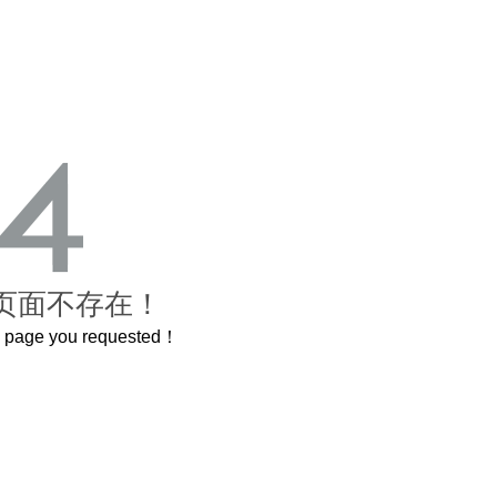
页面不存在！
he page you requested！
这个3.2米的长卷，还原了600岁的紫禁城