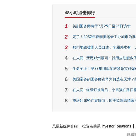
48小时点击排行
1
美副国务卿将于7月25日至26日访华
2
定了！2032年夏季奥运会主办城市为
3
郑州地铁被困人员口述：车厢外水有一
4
在人间 | 亲历郑州暴雨：我用皮划艇救
5
生命至上！第83集团军某旅紧急实施爆
6
美国常务副国务卿访华为何选在天津？
7
在人间 | 红绿灯被淹后，小男孩在路口指
8
重庆姐弟坠亡案细节：凶手欲靠悲情蒙混 
凤凰新媒体介绍
投资者关系 Investor Relations
凤凰