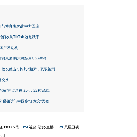
趣与澳直接对话 中方回应
购TikTok 这是我干...
上国产发动机！
致敬恩师 暗示将结束职业生涯
校长反击打掉其3颗牙，双双被刑...
是交换
长”苏贞昌被泼水，22秒完成...
桑顿访问中国多地 意义“类似...
证030609号
视频
·
纪实
·
直播
凤凰卫视
ved.