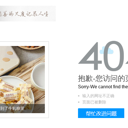
抱歉-您访问的
Sorry-We cannot find t
输入的网址不正确
页面已被删除
到了牛轧糖里
被列入佛家七宝的它到底有多美？