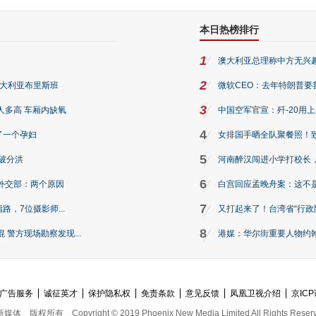
本日热榜排行
1
澳大利亚总理称中方无兴
2
澳大利亚布里斯班
微软CEO：去年特朗普要我们收
3
人多高 车厢内缺氧
中国空军官宣：歼-20用
4
了一个孕妇
女排国手晒全队聚餐照！
5
破分洪
河南醉汉闯进小学打校长，
6
外交部：两个原因
白宫回应孟晚舟案：这不
7
路，7位摄影师...
又打起来了！台湾省“行政院
8
警方现场勘察发现...
港媒：华尔街重要人物约翰·
广告服务
诚征英才
保护隐私权
免责条款
意见反馈
凤凰卫视介绍
京ICP
新媒体
版权所有
Copyright © 2019 Phoenix New Media Limited All Rights Reser