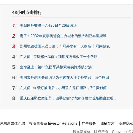
48小时点击排行
1
美副国务卿将于7月25日至26日访华
2
定了！2032年夏季奥运会主办城市为澳大利亚布里斯班
3
郑州地铁被困人员口述：车厢外水有一人多高 车厢内缺氧
4
在人间 | 亲历郑州暴雨：我用皮划艇救了一个孕妇
5
生命至上！第83集团军某旅紧急实施爆破分洪
6
美国常务副国务卿访华为何选在天津？外交部：两个原因
7
在人间 | 红绿灯被淹后，小男孩在路口指路，7位摄影师...
8
重庆姐弟坠亡案细节：凶手欲靠悲情蒙混 警方现场勘察发现...
凤凰新媒体介绍
投资者关系 Investor Relations
广告服务
诚征英才
保护隐
凤凰新媒体
版权所有
Copyright © 