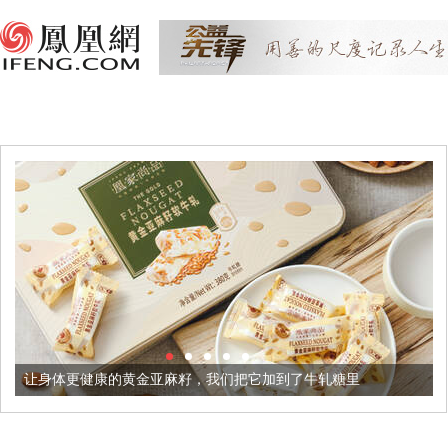
的黄金亚麻籽，我们把它加到了牛轧糖里
被列入佛家七宝的