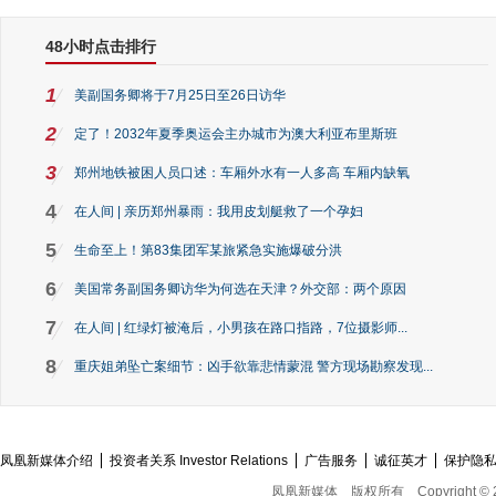
48小时点击排行
1
美副国务卿将于7月25日至26日访华
2
定了！2032年夏季奥运会主办城市为澳大利亚布里斯班
3
郑州地铁被困人员口述：车厢外水有一人多高 车厢内缺氧
4
在人间 | 亲历郑州暴雨：我用皮划艇救了一个孕妇
5
生命至上！第83集团军某旅紧急实施爆破分洪
6
美国常务副国务卿访华为何选在天津？外交部：两个原因
7
在人间 | 红绿灯被淹后，小男孩在路口指路，7位摄影师...
8
重庆姐弟坠亡案细节：凶手欲靠悲情蒙混 警方现场勘察发现...
凤凰新媒体介绍
投资者关系 Investor Relations
广告服务
诚征英才
保护隐
凤凰新媒体
版权所有
Copyright © 