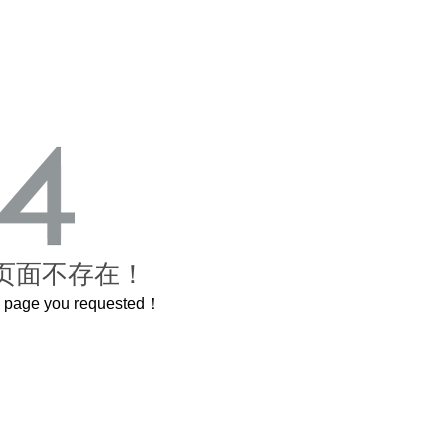
页面不存在！
he page you requested！
曲奇届的“爱马仕”把你的爱封在罐子里送给TA