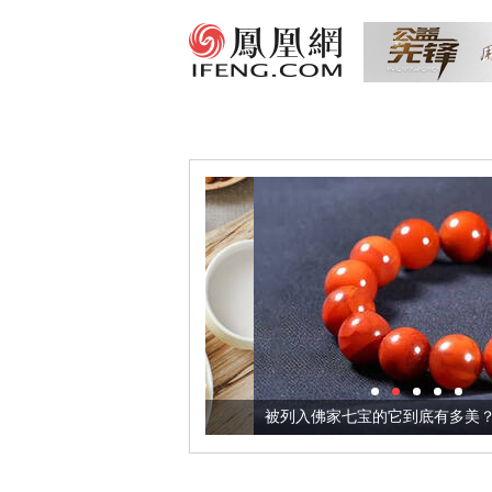
把它加到了牛轧糖里
被列入佛家七宝的它到底有多美？