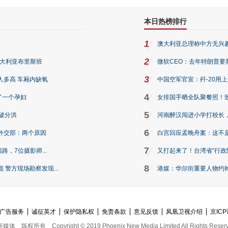
本日热榜排行
1
澳大利亚总理称中方无兴
2
澳大利亚布里斯班
微软CEO：去年特朗普要我们收
3
人多高 车厢内缺氧
中国空军官宣：歼-20用
4
了一个孕妇
女排国手晒全队聚餐照！
5
破分洪
河南醉汉闯进小学打校长，
6
外交部：两个原因
白宫回应孟晚舟案：这不
7
路，7位摄影师...
又打起来了！台湾省“行政院
8
警方现场勘察发现...
港媒：华尔街重要人物约翰·
广告服务
诚征英才
保护隐私权
免责条款
意见反馈
凤凰卫视介绍
京ICP
新媒体
版权所有
Copyright © 2019 Phoenix New Media Limited All Rights Reser