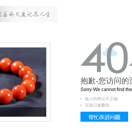
抱歉-您访问的
Sorry-We cannot find t
输入的网址不正确
页面已被删除
这个3.2米的长卷，还原了600岁的紫禁城