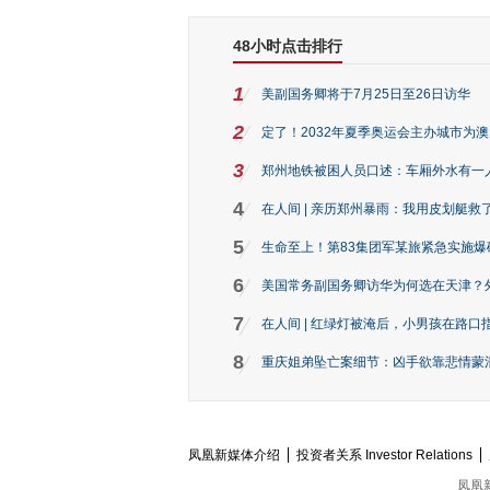
48小时点击排行
1
美副国务卿将于7月25日至26日访华
2
定了！2032年夏季奥运会主办城市为
3
郑州地铁被困人员口述：车厢外水有一
4
在人间 | 亲历郑州暴雨：我用皮划艇救
5
生命至上！第83集团军某旅紧急实施爆
6
美国常务副国务卿访华为何选在天津？
7
在人间 | 红绿灯被淹后，小男孩在路口指
8
重庆姐弟坠亡案细节：凶手欲靠悲情蒙混 
凤凰新媒体介绍
投资者关系 Investor Relations
凤凰