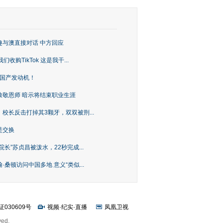
趣与澳直接对话 中方回应
购TikTok 这是我干...
上国产发动机！
致敬恩师 暗示将结束职业生涯
校长反击打掉其3颗牙，双双被刑...
是交换
长”苏贞昌被泼水，22秒完成...
桑顿访问中国多地 意义“类似...
证030609号
视频
·
纪实
·
直播
凤凰卫视
ved.