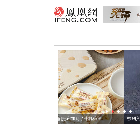
金亚麻籽，我们把它加到了牛轧糖里
被列入佛家七宝的它到