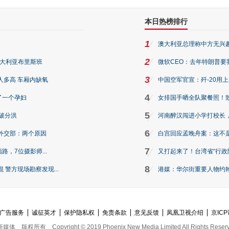
本日热榜排行
1
澳大利亚总理称中方无兴
2
澳大利亚布里斯班
微软CEO：去年特朗普要我们收
3
人多高 车厢内缺氧
中国空军官宣：歼-20用
4
了一个孕妇
女排国手晒全队聚餐照！
5
破分洪
河南醉汉闯进小学打校长，
6
外交部：两个原因
白宫回应孟晚舟案：这不
7
路，7位摄影师...
又打起来了！台湾省“行政院
8
警方现场勘察发现...
港媒：华尔街重要人物约翰·
广告服务
诚征英才
保护隐私权
免责条款
意见反馈
凤凰卫视介绍
京ICP
新媒体
版权所有
Copyright © 2019 Phoenix New Media Limited All Rights Reser