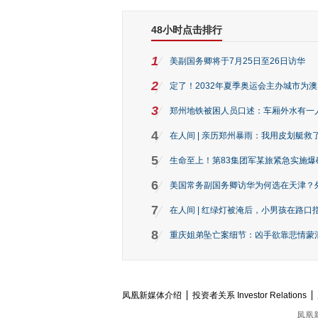
48小时点击排行
1
美副国务卿将于7月25日至26日访华
2
定了！2032年夏季奥运会主办城市为
3
郑州地铁被困人员口述：车厢外水有一
4
在人间 | 亲历郑州暴雨：我用皮划艇救
5
生命至上！第83集团军某旅紧急实施爆
6
美国常务副国务卿访华为何选在天津？
7
在人间 | 红绿灯被淹后，小男孩在路口指
8
重庆姐弟坠亡案细节：凶手欲靠悲情蒙混 
凤凰新媒体介绍
投资者关系 Investor Relations
凤凰