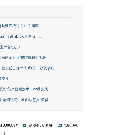
趣与澳直接对话 中方回应
购TikTok 这是我干...
上国产发动机！
致敬恩师 暗示将结束职业生涯
校长反击打掉其3颗牙，双双被刑...
是交换
长”苏贞昌被泼水，22秒完成...
桑顿访问中国多地 意义“类似...
证030609号
视频
·
纪实
·
直播
凤凰卫视
ved.