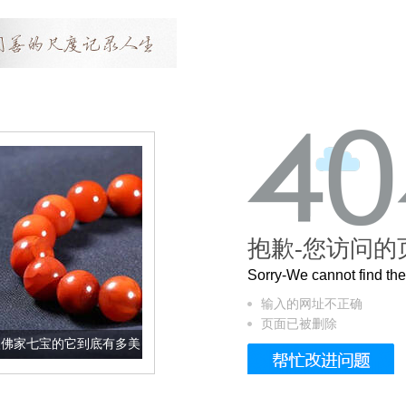
抱歉-您访问的
Sorry-We cannot find t
输入的网址不正确
页面已被删除
底有多美？
这个3.2米的长卷，还原了6