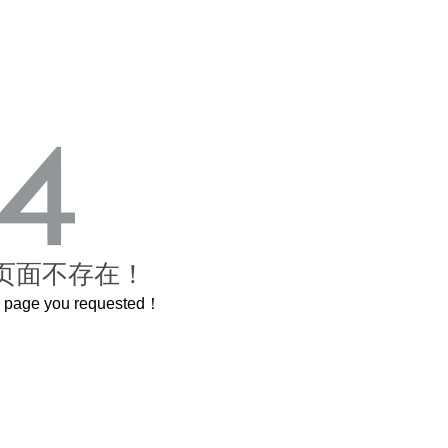
页面不存在！
he page you requested！
00岁的紫禁城
曲奇届的“爱马仕”把你的爱封在罐