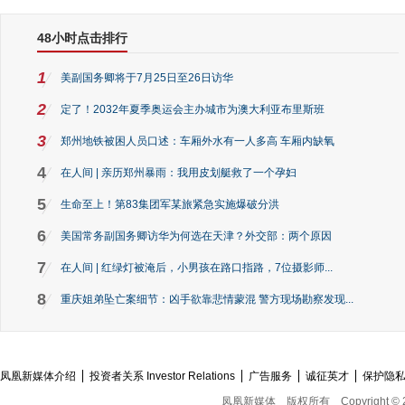
48小时点击排行
1
美副国务卿将于7月25日至26日访华
2
定了！2032年夏季奥运会主办城市为澳大利亚布里斯班
3
郑州地铁被困人员口述：车厢外水有一人多高 车厢内缺氧
4
在人间 | 亲历郑州暴雨：我用皮划艇救了一个孕妇
5
生命至上！第83集团军某旅紧急实施爆破分洪
6
美国常务副国务卿访华为何选在天津？外交部：两个原因
7
在人间 | 红绿灯被淹后，小男孩在路口指路，7位摄影师...
8
重庆姐弟坠亡案细节：凶手欲靠悲情蒙混 警方现场勘察发现...
凤凰新媒体介绍
投资者关系 Investor Relations
广告服务
诚征英才
保护隐
凤凰新媒体
版权所有
Copyright © 