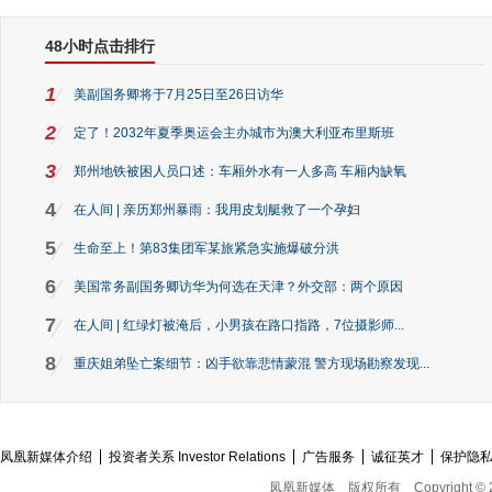
48小时点击排行
1
美副国务卿将于7月25日至26日访华
2
定了！2032年夏季奥运会主办城市为澳大利亚布里斯班
3
郑州地铁被困人员口述：车厢外水有一人多高 车厢内缺氧
4
在人间 | 亲历郑州暴雨：我用皮划艇救了一个孕妇
5
生命至上！第83集团军某旅紧急实施爆破分洪
6
美国常务副国务卿访华为何选在天津？外交部：两个原因
7
在人间 | 红绿灯被淹后，小男孩在路口指路，7位摄影师...
8
重庆姐弟坠亡案细节：凶手欲靠悲情蒙混 警方现场勘察发现...
凤凰新媒体介绍
投资者关系 Investor Relations
广告服务
诚征英才
保护隐
凤凰新媒体
版权所有
Copyright © 