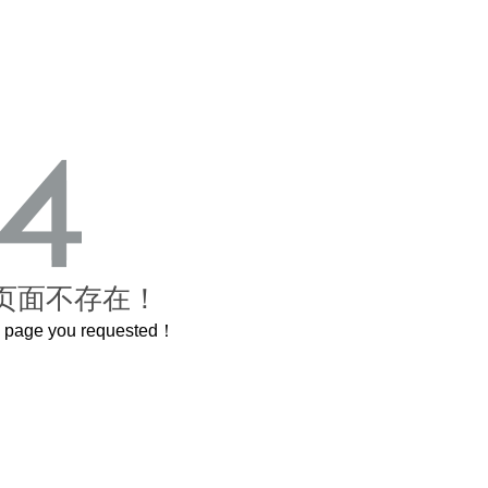
页面不存在！
he page you requested！
这个3.2米的长卷，还原了600岁的紫禁城