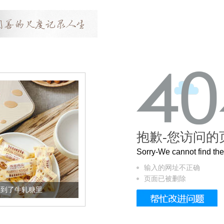
抱歉-您访问的
Sorry-We cannot find t
输入的网址不正确
页面已被删除
了牛轧糖里
被列入佛家七宝的它到底有多美？