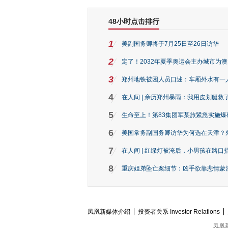
48小时点击排行
1
美副国务卿将于7月25日至26日访华
2
定了！2032年夏季奥运会主办城市为
3
郑州地铁被困人员口述：车厢外水有一
4
在人间 | 亲历郑州暴雨：我用皮划艇救
5
生命至上！第83集团军某旅紧急实施爆
6
美国常务副国务卿访华为何选在天津？
7
在人间 | 红绿灯被淹后，小男孩在路口指
8
重庆姐弟坠亡案细节：凶手欲靠悲情蒙混 
凤凰新媒体介绍
投资者关系 Investor Relations
凤凰