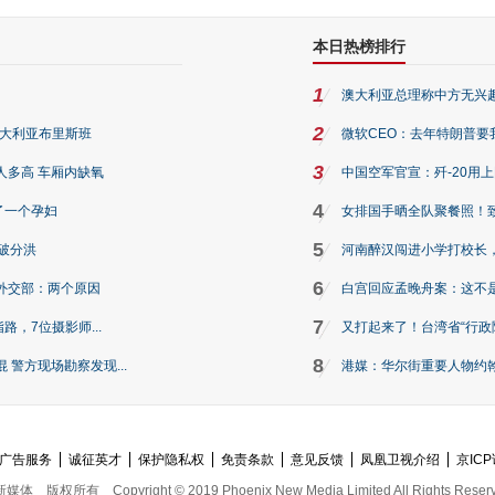
本日热榜排行
1
澳大利亚总理称中方无兴
2
澳大利亚布里斯班
微软CEO：去年特朗普要我们收
3
人多高 车厢内缺氧
中国空军官宣：歼-20用
4
了一个孕妇
女排国手晒全队聚餐照！
5
破分洪
河南醉汉闯进小学打校长，
6
外交部：两个原因
白宫回应孟晚舟案：这不
7
路，7位摄影师...
又打起来了！台湾省“行政院
8
警方现场勘察发现...
港媒：华尔街重要人物约翰·
广告服务
诚征英才
保护隐私权
免责条款
意见反馈
凤凰卫视介绍
京ICP
新媒体
版权所有
Copyright © 2019 Phoenix New Media Limited All Rights Reser