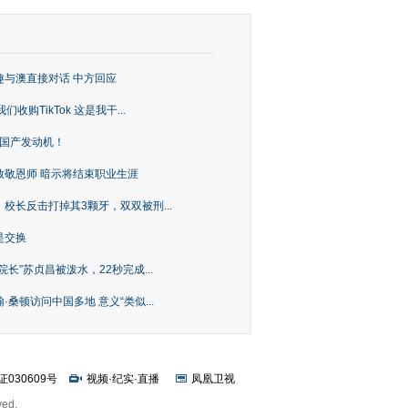
趣与澳直接对话 中方回应
购TikTok 这是我干...
上国产发动机！
致敬恩师 暗示将结束职业生涯
校长反击打掉其3颗牙，双双被刑...
是交换
长”苏贞昌被泼水，22秒完成...
桑顿访问中国多地 意义“类似...
证030609号
视频
·
纪实
·
直播
凤凰卫视
ved.