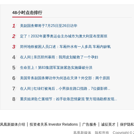
48小时点击排行
1
美副国务卿将于7月25日至26日访华
2
定了！2032年夏季奥运会主办城市为澳大利亚布里斯班
3
郑州地铁被困人员口述：车厢外水有一人多高 车厢内缺氧
4
在人间 | 亲历郑州暴雨：我用皮划艇救了一个孕妇
5
生命至上！第83集团军某旅紧急实施爆破分洪
6
美国常务副国务卿访华为何选在天津？外交部：两个原因
7
在人间 | 红绿灯被淹后，小男孩在路口指路，7位摄影师...
8
重庆姐弟坠亡案细节：凶手欲靠悲情蒙混 警方现场勘察发现...
凤凰新媒体介绍
投资者关系 Investor Relations
广告服务
诚征英才
保护隐
凤凰新媒体
版权所有
Copyright © 