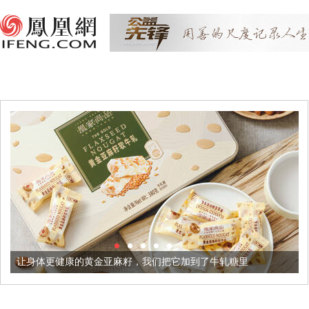
康的黄金亚麻籽，我们把它加到了牛轧糖里
被列入佛家七宝