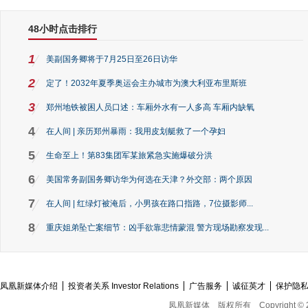
48小时点击排行
1
美副国务卿将于7月25日至26日访华
2
定了！2032年夏季奥运会主办城市为澳大利亚布里斯班
3
郑州地铁被困人员口述：车厢外水有一人多高 车厢内缺氧
4
在人间 | 亲历郑州暴雨：我用皮划艇救了一个孕妇
5
生命至上！第83集团军某旅紧急实施爆破分洪
6
美国常务副国务卿访华为何选在天津？外交部：两个原因
7
在人间 | 红绿灯被淹后，小男孩在路口指路，7位摄影师...
8
重庆姐弟坠亡案细节：凶手欲靠悲情蒙混 警方现场勘察发现...
凤凰新媒体介绍
投资者关系 Investor Relations
广告服务
诚征英才
保护隐
凤凰新媒体
版权所有
Copyright © 