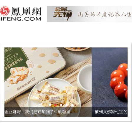
它加到了牛轧糖里
被列入佛家七宝的它到底有多美？