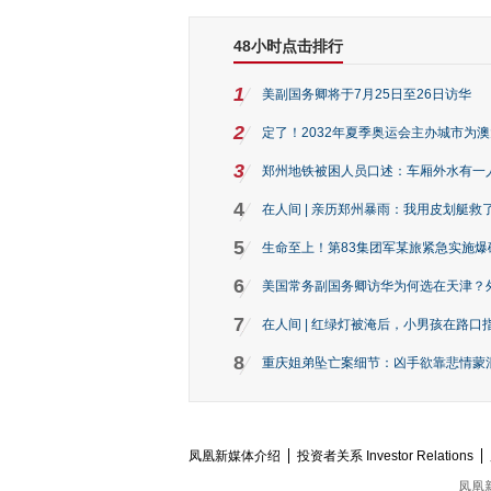
48小时点击排行
1
美副国务卿将于7月25日至26日访华
2
定了！2032年夏季奥运会主办城市为
3
郑州地铁被困人员口述：车厢外水有一
4
在人间 | 亲历郑州暴雨：我用皮划艇救
5
生命至上！第83集团军某旅紧急实施爆
6
美国常务副国务卿访华为何选在天津？
7
在人间 | 红绿灯被淹后，小男孩在路口指
8
重庆姐弟坠亡案细节：凶手欲靠悲情蒙混 
凤凰新媒体介绍
投资者关系 Investor Relations
凤凰