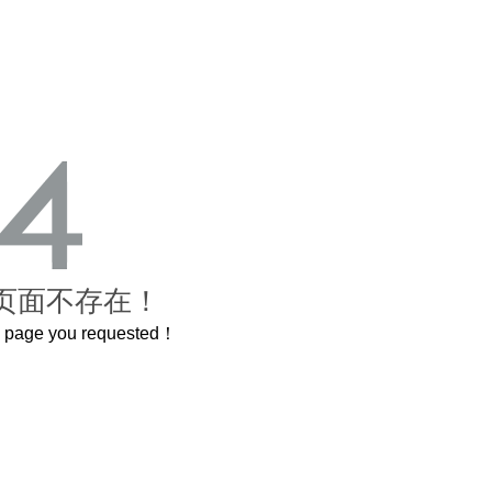
页面不存在！
he page you requested！
这个3.2米的长卷，还原了600岁的紫禁城