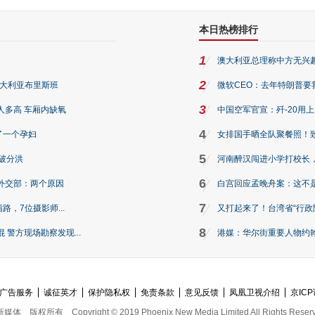
本日热榜排行
1
澳大利亚总理称中方无兴
2
澳大利亚布里斯班
微软CEO：去年特朗普要我们收
3
人多高 车厢内缺氧
中国空军官宣：歼-20用
4
了一个孕妇
女排国手晒全队聚餐照！
5
破分洪
河南醉汉闯进小学打校长，
6
外交部：两个原因
白宫回应孟晚舟案：这不
7
路，7位摄影师...
又打起来了！台湾省“行政院
8
警方现场勘察发现...
港媒：华尔街重要人物约翰·
广告服务
诚征英才
保护隐私权
免责条款
意见反馈
凤凰卫视介绍
京ICP
新媒体
版权所有
Copyright © 2019 Phoenix New Media Limited All Rights Reser