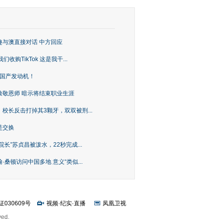
趣与澳直接对话 中方回应
购TikTok 这是我干...
上国产发动机！
致敬恩师 暗示将结束职业生涯
校长反击打掉其3颗牙，双双被刑...
是交换
长”苏贞昌被泼水，22秒完成...
桑顿访问中国多地 意义“类似...
证030609号
视频
·
纪实
·
直播
凤凰卫视
ved.