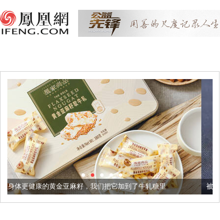
亚麻籽，我们把它加到了牛轧糖里
被列入佛家七宝的它到底