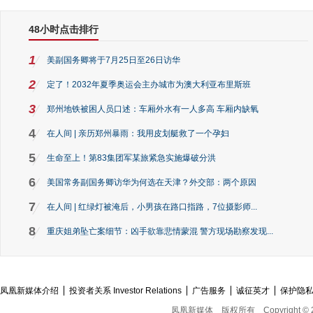
48小时点击排行
1
美副国务卿将于7月25日至26日访华
2
定了！2032年夏季奥运会主办城市为澳大利亚布里斯班
3
郑州地铁被困人员口述：车厢外水有一人多高 车厢内缺氧
4
在人间 | 亲历郑州暴雨：我用皮划艇救了一个孕妇
5
生命至上！第83集团军某旅紧急实施爆破分洪
6
美国常务副国务卿访华为何选在天津？外交部：两个原因
7
在人间 | 红绿灯被淹后，小男孩在路口指路，7位摄影师...
8
重庆姐弟坠亡案细节：凶手欲靠悲情蒙混 警方现场勘察发现...
凤凰新媒体介绍
投资者关系 Investor Relations
广告服务
诚征英才
保护隐
凤凰新媒体
版权所有
Copyright © 