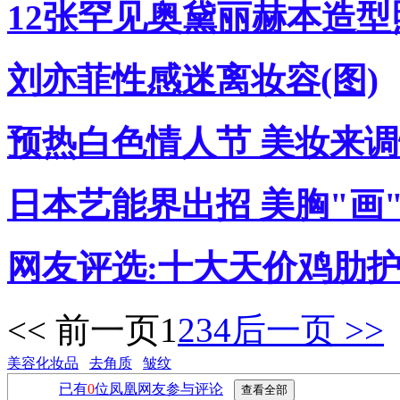
12张罕见奥黛丽赫本造型
刘亦菲性感迷离妆容(图)
预热白色情人节 美妆来调
日本艺能界出招 美胸"画"
网友评选:十大天价鸡肋护
<< 前一页
1
2
3
4
后一页 >>
美容化妆品
去角质
皱纹
已有
0
位凤凰网友参与评论