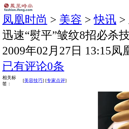
凤凰时尚
>
美容
>
快讯
>
迅速“熨平”皱纹8招必杀
2009年02月27日 13:15
凤
已有评论
0
条
相关标
[
美容技巧
] [
专家点评
]
签：