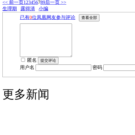
<< 前一页
1
2
3
4
5
6
7
8
9
后一页 >>
生理期
露得清
小编
已有
0
位凤凰网友参与评论
匿名
用户名
密码
更多新闻