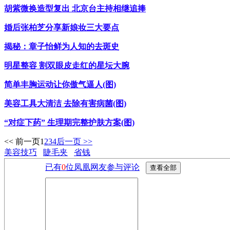
胡紫微换造型复出 北京台主持相继追捧
婚后张柏芝分享新娘妆三大要点
揭秘：章子怡鲜为人知的去斑史
明星整容 割双眼皮走红的星坛大腕
简单丰胸运动让你傲气逼人(图)
美容工具大清洁 去除有害病菌(图)
“对症下药” 生理期完整护肤方案(图)
<< 前一页
1
2
3
4
后一页 >>
美容技巧
睫毛夹
省钱
已有
0
位凤凰网友参与评论