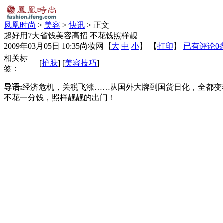
凤凰时尚
>
美容
>
快讯
> 正文
超好用7大省钱美容高招 不花钱照样靓
2009年03月05日 10:35
尚妆网
【
大
中
小
】 【
打印
】
已有评论
0
相关标
[
护肤
] [
美容技巧
]
签：
导语:
经济危机，关税飞涨……从国外大牌到国货日化，全都变
不花一分钱，照样靓靓的出门！