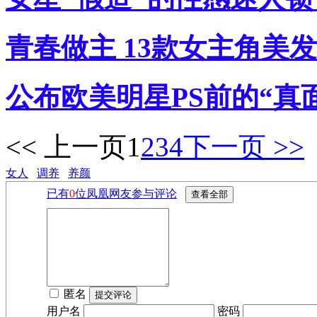
青春做主 13款女主角美发
公布欧美明星PS前的“真
<< 上一页
1
2
3
4
下一页 >>
女人
调养
养颜
已有
0
位凤凰网友参与评论
匿名
用户名
密码