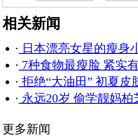
相关新闻
·
日本漂亮女星的瘦身小
·
7种食物最瘦脸 紧实有
·
拒绝“大油田” 初夏皮
·
永远20岁 偷学靓妈
更多新闻