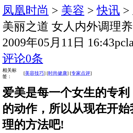
凤凰时尚
>
美容
>
快讯
>
美丽之道 女人内外调理
2009年05月11日 16:43
pcl
评论
0
条
相关标
[
美容技巧
] [
时尚健康
] [
专家点评
]
签：
爱美是每一个女生的专利
的动作，所以从现在开始
理的方法吧!