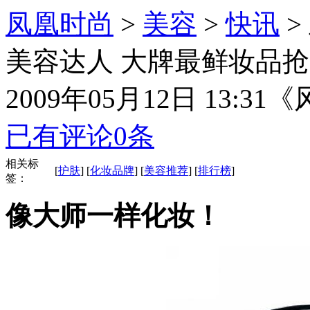
凤凰时尚
>
美容
>
快讯
>
美容达人 大牌最鲜妆品抢
2009年05月12日 13:31
《
已有评论
0
条
相关标
[
护肤
] [
化妆品牌
] [
美容推荐
] [
排行榜
]
签：
像大师一样化妆！