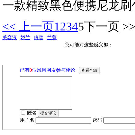
一款精致黑色便携尼龙刷
<< 上一页
1
2
3
4
5
下一页 >
美容液
娇兰
倩碧
兰蔻
您可能对这些感兴趣：
已有
0
位凤凰网友参与评论
匿名
用户名
密码