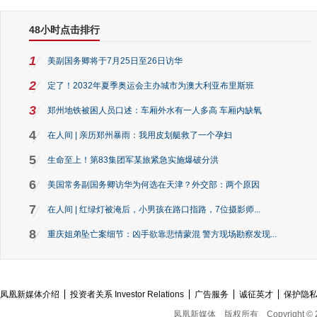
48小时点击排行
1
美副国务卿将于7月25日至26日访华
2
定了！2032年夏季奥运会主办城市为澳大利亚布里斯班
3
郑州地铁被困人员口述：车厢外水有一人多高 车厢内缺氧
4
在人间 | 亲历郑州暴雨：我用皮划艇救了一个孕妇
5
生命至上！第83集团军某旅紧急实施爆破分洪
6
美国常务副国务卿访华为何选在天津？外交部：两个原因
7
在人间 | 红绿灯被淹后，小男孩在路口指路，7位摄影师...
8
重庆姐弟坠亡案细节：凶手欲靠悲情蒙混 警方现场勘察发现...
凤凰新媒体介绍
投资者关系 Investor Relations
广告服务
诚征英才
保护隐
凤凰新媒体
版权所有
Copyright © 