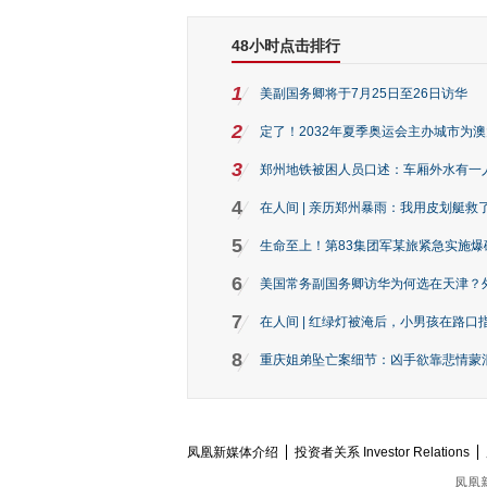
48小时点击排行
1
美副国务卿将于7月25日至26日访华
2
定了！2032年夏季奥运会主办城市为
3
郑州地铁被困人员口述：车厢外水有一
4
在人间 | 亲历郑州暴雨：我用皮划艇救
5
生命至上！第83集团军某旅紧急实施爆
6
美国常务副国务卿访华为何选在天津？
7
在人间 | 红绿灯被淹后，小男孩在路口指
8
重庆姐弟坠亡案细节：凶手欲靠悲情蒙混 
凤凰新媒体介绍
投资者关系 Investor Relations
凤凰