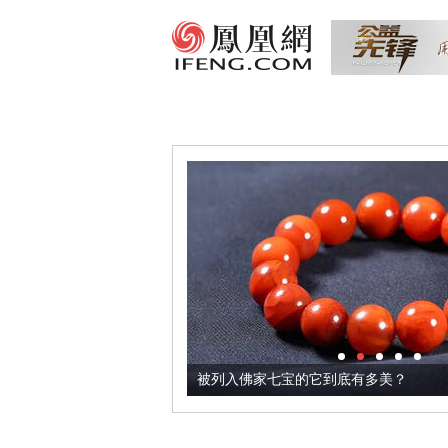
把它加到了牛轧糖里
被列入佛家七宝的它到底有多美？