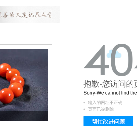
抱歉-您访问的
Sorry-We cannot find t
输入的网址不正确
页面已被删除
这个3.2米的长卷，还原了600岁的紫禁城