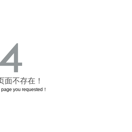
页面不存在！
he page you requested！
曲奇届的“爱马仕”把你的爱封在罐子里送给TA