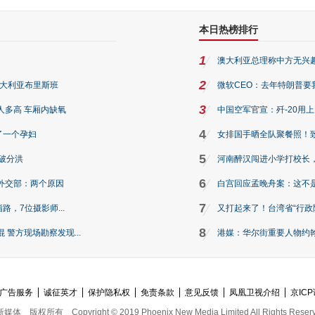
本日热榜排行
1
澳大利亚总理称中方无兴
2
澳大利亚布里斯班
微软CEO：去年特朗普要我们收
3
人多高 车厢内缺氧
中国空军官宣：歼-20用
4
了一个孕妇
女排国手晒全队聚餐照！
5
破分洪
河南醉汉闯进小学打校长，
6
外交部：两个原因
白宫回应孟晚舟案：这不
7
路，7位摄影师...
又打起来了！台湾省“行政院
8
警方现场勘察发现...
港媒：华尔街重要人物约翰·
广告服务
诚征英才
保护隐私权
免责条款
意见反馈
凤凰卫视介绍
京ICP
新媒体
版权所有
Copyright © 2019 Phoenix New Media Limited All Rights Reser