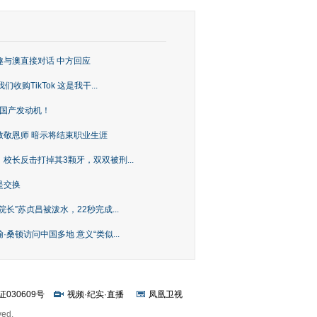
趣与澳直接对话 中方回应
购TikTok 这是我干...
上国产发动机！
致敬恩师 暗示将结束职业生涯
校长反击打掉其3颗牙，双双被刑...
是交换
长”苏贞昌被泼水，22秒完成...
桑顿访问中国多地 意义“类似...
证030609号
视频
·
纪实
·
直播
凤凰卫视
ved.