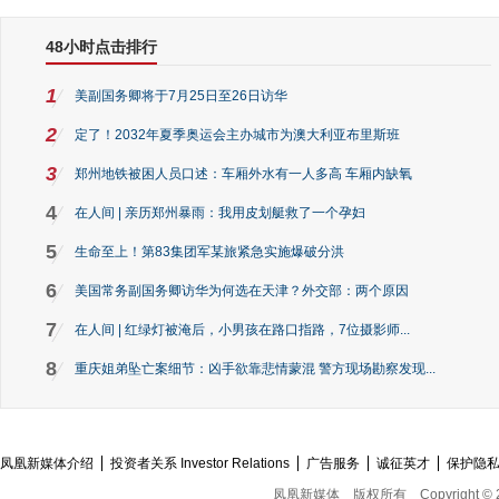
48小时点击排行
1
美副国务卿将于7月25日至26日访华
2
定了！2032年夏季奥运会主办城市为澳大利亚布里斯班
3
郑州地铁被困人员口述：车厢外水有一人多高 车厢内缺氧
4
在人间 | 亲历郑州暴雨：我用皮划艇救了一个孕妇
5
生命至上！第83集团军某旅紧急实施爆破分洪
6
美国常务副国务卿访华为何选在天津？外交部：两个原因
7
在人间 | 红绿灯被淹后，小男孩在路口指路，7位摄影师...
8
重庆姐弟坠亡案细节：凶手欲靠悲情蒙混 警方现场勘察发现...
凤凰新媒体介绍
投资者关系 Investor Relations
广告服务
诚征英才
保护隐
凤凰新媒体
版权所有
Copyright © 